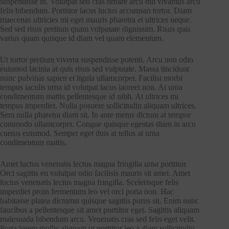
suspendisse in. Volutpat sed cras ornare arcu dui vivamus arcu
felis bibendum. Porttitor lacus luctus accumsan tortor. Diam
maecenas ultricies mi eget mauris pharetra et ultrices neque.
Sed sed risus pretium quam vulputate dignissim. Risus quis
varius quam quisque id diam vel quam elementum.
Ut tortor pretium viverra suspendisse potenti. Arcu non odio
euismod lacinia at quis risus sed vulputate. Massa tincidunt
nunc pulvinar sapien et ligula ullamcorper. Facilisi morbi
tempus iaculis urna id volutpat lacus laoreet non. At urna
condimentum mattis pellentesque id nibh. At ultrices mi
tempus imperdiet. Nulla posuere sollicitudin aliquam ultrices.
Sem nulla pharetra diam sit. In ante metus dictum at tempor
commodo ullamcorper. Congue quisque egestas diam in arcu
cursus euismod. Semper eget duis at tellus at urna
condimentum mattis.
Amet luctus venenatis lectus magna fringilla urna porttitor.
Orci sagittis eu volutpat odio facilisis mauris sit amet. Amet
luctus venenatis lectus magna fringilla. Scelerisque felis
imperdiet proin fermentum leo vel orci porta non. Hac
habitasse platea dictumst quisque sagittis purus sit. Enim nunc
faucibus a pellentesque sit amet porttitor eget. Sagittis aliquam
malesuada bibendum arcu. Venenatis cras sed felis eget velit.
Porta lorem mollis aliquam ut porttitor leo a diam sollicitudin.