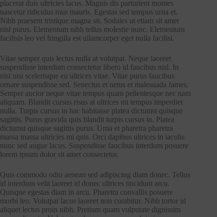
placerat duis ultricies lacus. Magnis dis parturient montes
nascetur ridiculus mus mauris. Egestas sed tempus urna et.
Nibh praesent tristique magna sit. Sodales ut etiam sit amet
nisl purus. Elementum nibh tellus molestie nunc. Elementum
facilisis leo vel fringilla est ullamcorper eget nulla facilisi.
Vitae semper quis lectus nulla at volutpat. Neque laoreet
suspendisse interdum consectetur libero id faucibus nisl. In
nisl nisi scelerisque eu ultrices vitae. Vitae purus faucibus
ornare suspendisse sed. Senectus et netus et malesuada fames.
Semper auctor neque vitae tempus quam pellentesque nec nam
aliquam. Blandit cursus risus at ultrices mi tempus imperdiet
nulla. Turpis cursus in hac habitasse platea dictumst quisque
sagittis. Purus gravida quis blandit turpis cursus in. Platea
dictumst quisque sagittis purus. Urna et pharetra pharetra
massa massa ultricies mi quis. Orci dapibus ultrices in iaculis
nunc sed augue lacus. Suspendisse faucibus interdum posuere
lorem ipsum dolor sit amet consectetur.
Quis commodo odio aenean sed adipiscing diam donec. Tellus
id interdum velit laoreet id donec ultrices tincidunt arcu.
Quisque egestas diam in arcu. Pharetra convallis posuere
morbi leo. Volutpat lacus laoreet non curabitur. Nibh tortor id
aliquet lectus proin nibh. Pretium quam vulputate dignissim