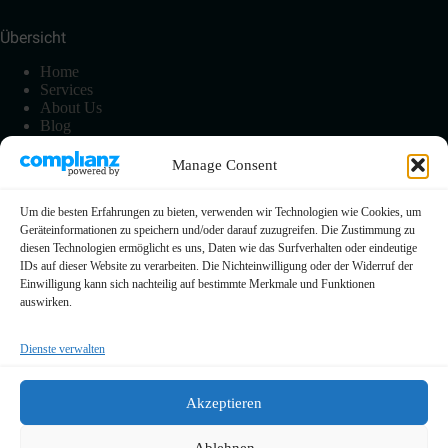
Übersicht
Home
Services
About Us
Blog
Manage Consent
Information
Um die besten Erfahrungen zu bieten, verwenden wir Technologien wie Cookies, um
Impressum
Geräteinformationen zu speichern und/oder darauf zuzugreifen. Die Zustimmung zu
Datenschutzerklärung
diesen Technologien ermöglicht es uns, Daten wie das Surfverhalten oder eindeutige
Cookie-Richtline (EU)
IDs auf dieser Website zu verarbeiten. Die Nichteinwilligung oder der Widerruf der
FAQ
Einwilligung kann sich nachteilig auf bestimmte Merkmale und Funktionen
Kontakt
auswirken.
Dienste verwalten
0209 730 89 86 0
Akzeptieren
info@dk-dienst.com
Ablehnen