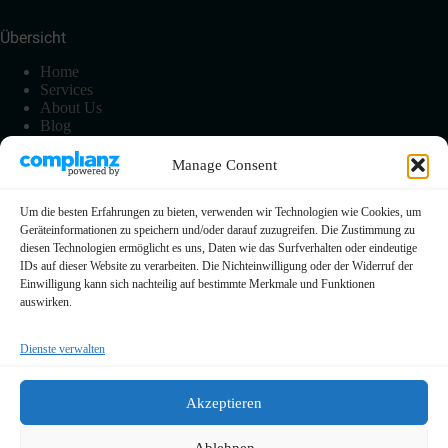
Übersicht
Home
Services
About Us
Blog
Manage Consent
Information
Um die besten Erfahrungen zu bieten, verwenden wir Technologien wie Cookies, um
Impressum
Geräteinformationen zu speichern und/oder darauf zuzugreifen. Die Zustimmung zu
Datenschutzerklärung
diesen Technologien ermöglicht es uns, Daten wie das Surfverhalten oder eindeutige
Cookie-Richtline (EU)
IDs auf dieser Website zu verarbeiten. Die Nichteinwilligung oder der Widerruf der
FAQ
Einwilligung kann sich nachteilig auf bestimmte Merkmale und Funktionen
Kontakt
auswirken.
Dienste verwalten
0209 730 89 86 0
Akzeptieren
info@dk-dienst.com
Ablehnen