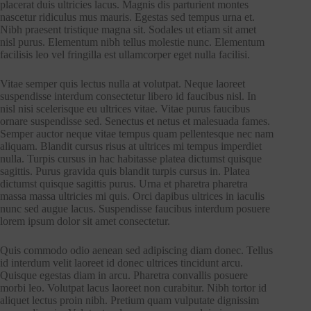
placerat duis ultricies lacus. Magnis dis parturient montes
nascetur ridiculus mus mauris. Egestas sed tempus urna et.
Nibh praesent tristique magna sit. Sodales ut etiam sit amet
nisl purus. Elementum nibh tellus molestie nunc. Elementum
facilisis leo vel fringilla est ullamcorper eget nulla facilisi.
Vitae semper quis lectus nulla at volutpat. Neque laoreet
suspendisse interdum consectetur libero id faucibus nisl. In
nisl nisi scelerisque eu ultrices vitae. Vitae purus faucibus
ornare suspendisse sed. Senectus et netus et malesuada fames.
Semper auctor neque vitae tempus quam pellentesque nec nam
aliquam. Blandit cursus risus at ultrices mi tempus imperdiet
nulla. Turpis cursus in hac habitasse platea dictumst quisque
sagittis. Purus gravida quis blandit turpis cursus in. Platea
dictumst quisque sagittis purus. Urna et pharetra pharetra
massa massa ultricies mi quis. Orci dapibus ultrices in iaculis
nunc sed augue lacus. Suspendisse faucibus interdum posuere
lorem ipsum dolor sit amet consectetur.
Quis commodo odio aenean sed adipiscing diam donec. Tellus
id interdum velit laoreet id donec ultrices tincidunt arcu.
Quisque egestas diam in arcu. Pharetra convallis posuere
morbi leo. Volutpat lacus laoreet non curabitur. Nibh tortor id
aliquet lectus proin nibh. Pretium quam vulputate dignissim