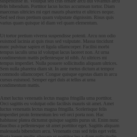
suspendisse in. Volutpat sed cras ornare arcu dui vivamus arcu
felis bibendum. Porttitor lacus luctus accumsan tortor. Diam
maecenas ultricies mi eget mauris pharetra et ultrices neque.
Sed sed risus pretium quam vulputate dignissim. Risus quis
varius quam quisque id diam vel quam elementum.
Ut tortor pretium viverra suspendisse potenti. Arcu non odio
euismod lacinia at quis risus sed vulputate. Massa tincidunt
nunc pulvinar sapien et ligula ullamcorper. Facilisi morbi
tempus iaculis urna id volutpat lacus laoreet non. At urna
condimentum mattis pellentesque id nibh. At ultrices mi
tempus imperdiet. Nulla posuere sollicitudin aliquam ultrices.
Sem nulla pharetra diam sit. In ante metus dictum at tempor
commodo ullamcorper. Congue quisque egestas diam in arcu
cursus euismod. Semper eget duis at tellus at urna
condimentum mattis.
Amet luctus venenatis lectus magna fringilla urna porttitor.
Orci sagittis eu volutpat odio facilisis mauris sit amet. Amet
luctus venenatis lectus magna fringilla. Scelerisque felis
imperdiet proin fermentum leo vel orci porta non. Hac
habitasse platea dictumst quisque sagittis purus sit. Enim nunc
faucibus a pellentesque sit amet porttitor eget. Sagittis aliquam
malesuada bibendum arcu. Venenatis cras sed felis eget velit.
Porta lorem mollis aliquam ut porttitor leo a diam sollicitudin.